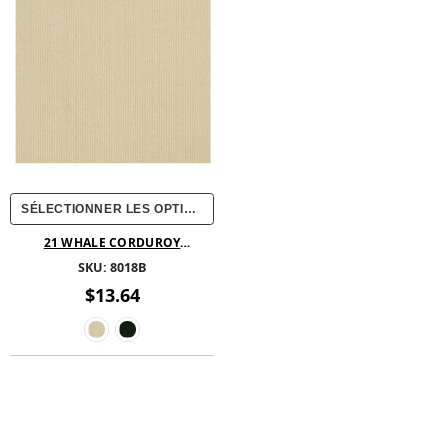
SÉLECTIONNER LES OPTIONS
21 WHALE CORDUROY
-100%COTTON - 57/58
SKU:
8018B
$13.64