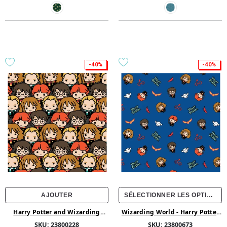
-40%
-40%
AJOUTER
SÉLECTIONNER LES OPTIONS
Harry Potter and Wizarding
Wizarding World - Harry Potter
World Collection - Personnages
Collection - Trio Kawaii
SKU:
23800228
SKU:
23800673