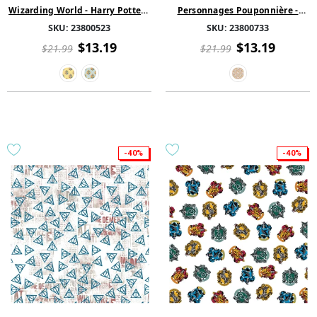
Wizarding World - Harry Potter -
Personnages Pouponnière -
Écusson à l'aquarelle Coton
Sorcière en Formation - Abricot
SKU:
23800523
SKU:
23800733
$13.19
$13.19
$21.99
$21.99
-40%
-40%