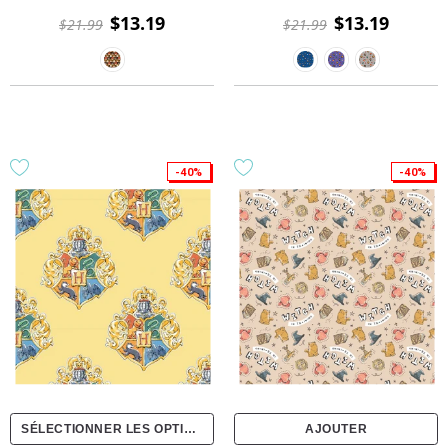
Kawaii - Multi
multidirectionnel
$13.19
$13.19
$21.99
$21.99
-40%
-40%
SÉLECTIONNER LES OPTIONS
AJOUTER