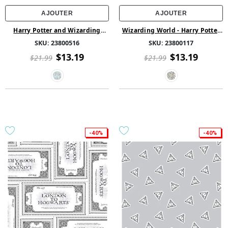
AJOUTER
AJOUTER
Harry Potter and Wizarding
Wizarding World - Harry Potter
World Collection - Coton
Collection - Écusson de l'école
SKU:
23800516
SKU:
23800117
superposé des Reliques de la
Harry Potter multidirectionnel -
Mort - Multi
Blanc
$13.19
$13.19
$21.99
$21.99
-40%
-40%