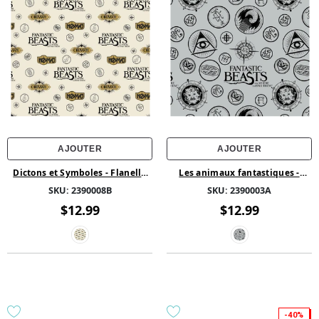
AJOUTER
AJOUTER
Dictons et Symboles - Flanelle
Les animaux fantastiques -
Imprimée de Fantastic Beasts
Société secrète - Molleton
SKU:
2390008B
SKU:
2390003A
and Wizarding World - Crème
imprimé de Fantastic Beasts
$12.99
$12.99
-40%