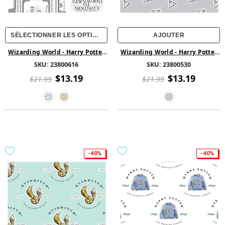
SÉLECTIONNER LES OPTIONS
AJOUTER
Wizarding World - Harry Potter
Wizarding World - Harry Potter
Collection - Billet pour Poudlard
Collection - Aquarelle Les
SKU:
23800616
SKU:
23800530
- Coton
Reliques de la Mort
multidirectionnel - Gris
$13.19
$13.19
$21.99
$21.99
-40%
-40%