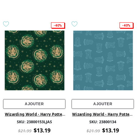
-40%
-40%
AJOUTER
AJOUTER
Wizarding World - Harry Potter
Wizarding World - Harry Potter -
Collection - Joyeux Noël Metalic
Maisons ton sur ton - Sarcelle
SKU:
23800153LJAS
SKU:
23800134
Vert
pâle
$13.19
$13.19
$21.99
$21.99