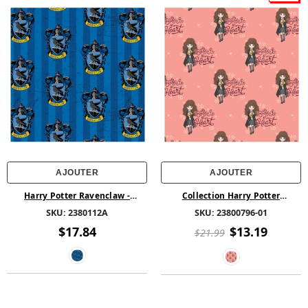
AJOUTER
AJOUTER
Harry Potter Ravenclaw -
Collection Harry Potter
Molleton imprimé de Harry
Rassembler - Brave de Cœur -
SKU:
2380112A
SKU:
23800796-01
Potter and Wizarding World
Coton - Rose
$17.84
$13.19
$21.99