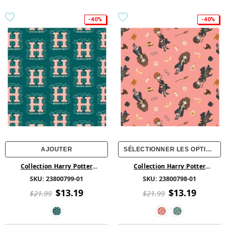
-40%
-40%
AJOUTER
SÉLECTIONNER LES OPTIONS
Collection Harry Potter
Collection Harry Potter
Rassembler - Poudlard Illustré -
Rassembler - Le trio fait Front -
SKU:
23800799-01
SKU:
23800798-01
Coton - Vert
Coton
$13.19
$13.19
$21.99
$21.99