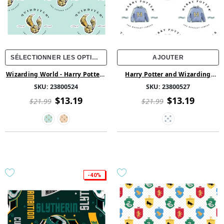
SÉLECTIONNER LES OPTIONS
AJOUTER
Wizarding World - Harry Potter -
Harry Potter and Wizarding
Quidditch à l'aquarelle Coton
World Collection - Chandail à
SKU:
23800524
SKU:
23800527
l'aquarelle - Blanc
$13.19
$13.19
$21.99
$21.99
-40%