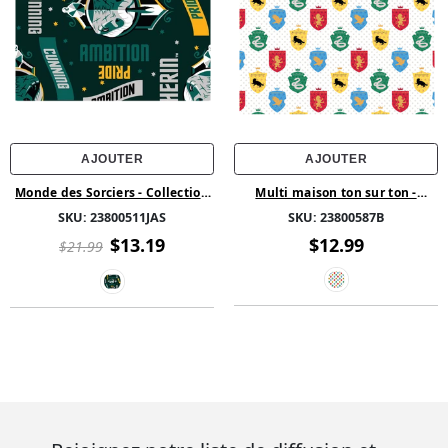
AJOUTER
AJOUTER
Monde des Sorciers - Collection
Multi maison ton sur ton -
Harry Potter - traits de
Flanelle imprimée de Harry
SKU:
23800511JAS
SKU:
23800587B
Slytherin-Vert
Potter and Wizarding World -
Blanc
$13.19
$12.99
$21.99