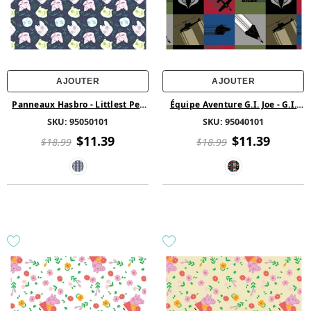
AJOUTER
AJOUTER
Panneaux Hasbro - Littlest Pet
Équipe Aventure G.I. Joe - G.I.
Shop multidirectionnel - Bleu
Joe Blocs - Multi
SKU:
95050101
SKU:
95040101
$11.39
$11.39
$18.99
$18.99