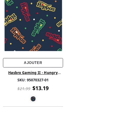
AJOUTER
Hasbro Gaming II - Hungry
Hippo -95070327-01
SKU:
95070327-01
$13.19
$21.99