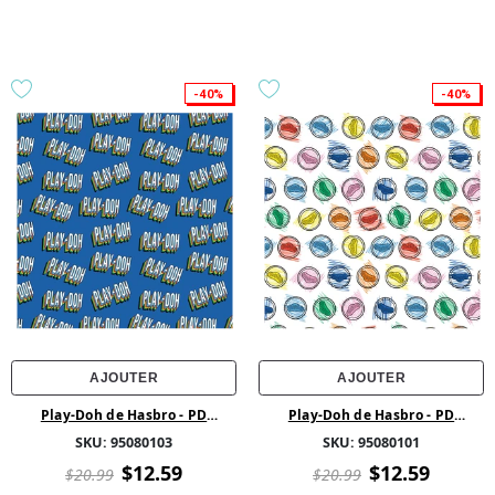
-40%
-40%
AJOUTER
AJOUTER
Play-Doh de Hasbro - PD
Play-Doh de Hasbro - PD
Décalage - Coton - Marine
Bouchons - Coton - Blanc
SKU:
95080103
SKU:
95080101
$12.59
$12.59
$20.99
$20.99