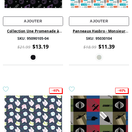
AJOUTER
AJOUTER
Collection Une Promenade à
Panneaux Hasbro - Monsieur
Santorin de CDS - Bustes - Coton
Patate Citations- Multi
SKU:
95090105-04
SKU:
95030104
- Bleu
$13.19
$11.39
$21.99
$18.99
-40%
-40%