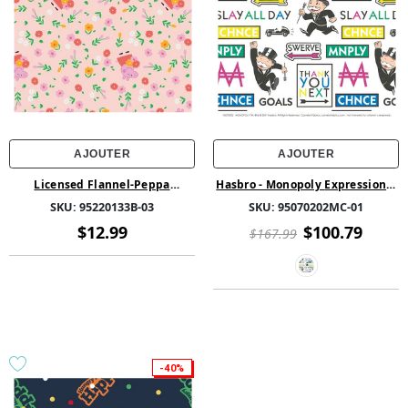
AJOUTER
AJOUTER
Licensed Flannel-Peppa
Hasbro - Monopoly Expressions-
Bunches of Flowers Flannel-
White - Cotton-FULL 8 YARD
SKU:
95220133B-03
SKU:
95070202MC-01
Pink-100% Cotton-95220133B-03
BOLT
$12.99
$100.79
$167.99
-40%