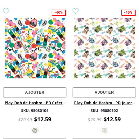
-40%
-40%
AJOUTER
AJOUTER
Play-Doh de Hasbro - PD Créer -
Play-Doh de Hasbro - PD Jouer -
Coton - Blanc
Coton - Blanc
SKU:
95080104
SKU:
95080102
$12.59
$12.59
$20.99
$20.99