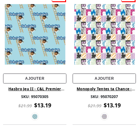
AJOUTER
AJOUTER
Hasbro Jeu II - C&L Premier
Monopoly Tentes ta Chance -
joueur - Bleu
Monopoly Icônes recadrées -
SKU:
95070305
SKU:
95070207
Blanc
$13.19
$13.19
$21.99
$21.99