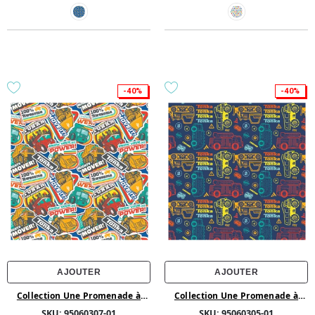
-40%
-40%
AJOUTER
AJOUTER
Collection Une Promenade à
Collection Une Promenade à
Santorin de CDS - Bustes - Coton
Santorin de CDS - Bustes - Coton
SKU:
95060307-01
SKU:
95060305-01