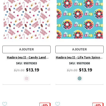
AJOUTER
AJOUTER
Hasbro Jeu II - Candy Land
Hasbro Jeu II - Life Turn Spinner
Treats
- Aqua
SKU:
95070303
SKU:
95070308
$13.19
$13.19
$21.99
$21.99
-40%
-40%