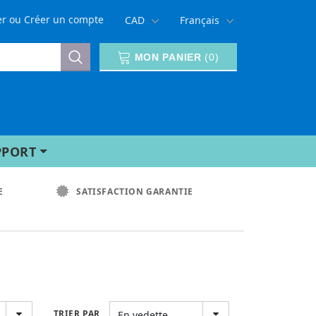
er
ou
Créer un compte
CAD
Français
MON PANIER
(
0
)
PPORT
E
SATISFACTION GARANTIE
TRIER PAR
En vedette