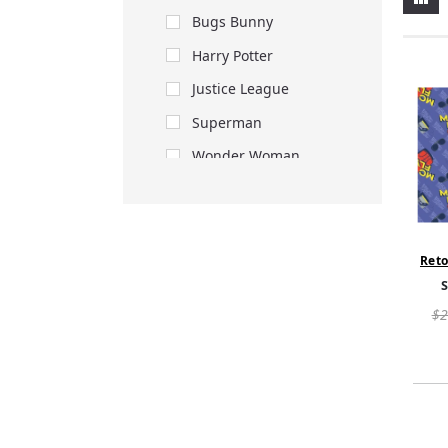
Bugs Bunny
Harry Potter
Justice League
Superman
Wonder Woman
Reto
M
$2