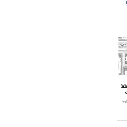
Wi
Harry
- Bil
$2