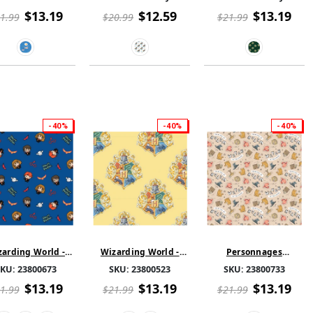
ace Dessin - Coton
Coton
- Joyeux Noël Metalic
- Bleu
Vert
$13.19
$12.59
$13.19
1.99
$20.99
$21.99
-40%
-40%
-40%
zarding World -
Wizarding World -
Personnages
 Potter Collection
Harry Potter - Écusson
Pouponnière - Sorcière
SKU:
23800673
SKU:
23800523
SKU:
23800733
- Trio Kawaii
à l'aquarelle Coton
en Formation - Abricot
ltidirectionnel
$13.19
$13.19
$13.19
1.99
$21.99
$21.99