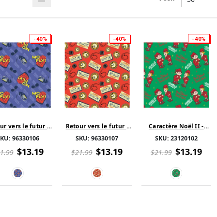
-40%
-40%
-40%
ur vers le futur -
Retour vers le futur -
Caractère Noël II -
C FLY - Mauve
OUTATIME - Rouge
L'année sans Père Noël
SKU:
96330106
SKU:
96330107
SKU:
23120102
- « Jingle Jangle » -
Vert
$13.19
$13.19
$13.19
1.99
$21.99
$21.99