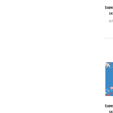
Supe
DC 
SK
l'Esp
$2
Supe
DC 
SK