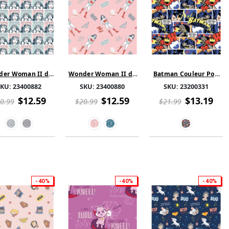
er Woman II de
Wonder Woman II de
Batman Couleur Pop
 Féroce et Forte -
DC - Mots
Comics - Collage -
SKU:
23400882
SKU:
23400880
SKU:
23200331
Coton
d'Affirmation - Coton
Orange
$12.59
$12.59
$13.19
0.99
$20.99
$21.99
-40%
-40%
-40%