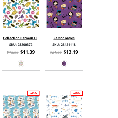
Collection Batman II -
Personnages
Batman Contre les
Halloween II -
SKU:
23200372
SKU:
23421118
Méchants - Coton -
Halloween fille
Blanc
puissance Kawaii -
$11.39
$13.19
$18.99
$21.99
Mauve
-40%
-40%