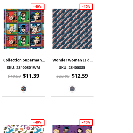
-40%
-40%
Collection Superman -
Wonder Woman II de
Logo - Noir
DC - Logo en
SKU:
23400301WM
SKU:
23400885
Diagonale - Coton -
Marine
$11.39
$12.59
$18.99
$20.99
-40%
-40%