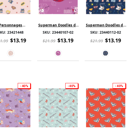
Personnages
Superman Doodles de
Superman Doodles de
onnière - Justice
DC - Superman dans
DC - Superman dans
SKU:
23421448
SKU:
23440107-02
SKU:
23440112-02
e Filles héroïnes
l'Espace Dessin - Coton
l'Espace Dessin - Coton
tidirectionnel -
- Bleu
- Bleu
$13.19
$13.19
$13.19
1.99
$21.99
$21.99
Rose
-40%
-40%
-40%