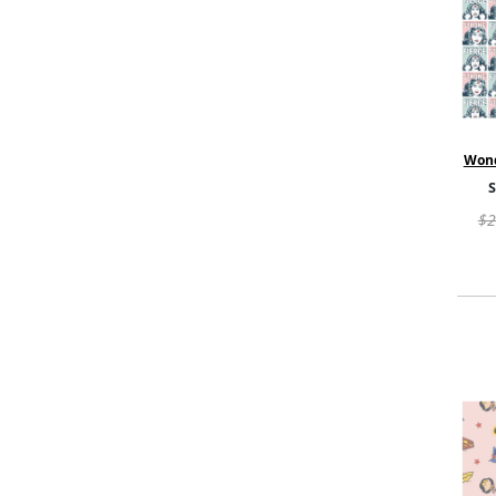
Wond
DC -
$2