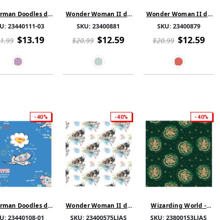
rman Doodles de
Wonder Woman II de
Wonder Woman II de
- Superman dans
DC - Logos et Phrases
DC - Logo avec Petits
U:
23440111-03
SKU:
23400881
SKU:
23400879
ace Dessin - Coton
Assortis - Coton - Bleu
Points - Coton - Rouge
- Bleu
Pâle
$13.19
$12.59
$12.59
1.99
$20.99
$20.99
-40%
-40%
-40%
rman Doodles de
Wonder Woman II de
Wizarding World -
- Superman dans
DC - Féroce et Forte -
Harry Potter Collection
U:
23440108-01
SKU:
23400575LJAS
SKU:
23800153LJAS