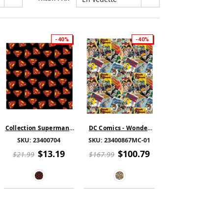
-40%
-40%
Collection Superman -
DC Comics - Wonder
Logo - Noir
Woman - Comic Stack
SKU:
23400704
SKU:
23400867MC-01
Toss - Cotton-FULL 8
YARD BOLT
$13.19
$100.79
$21.99
$167.99