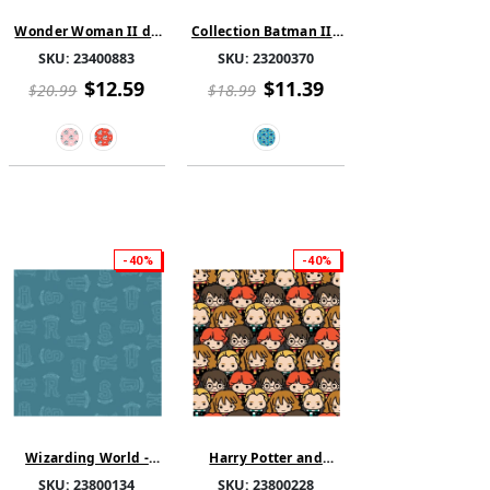
Wonder Woman II de
Collection Batman II -
DC - Tu t'en Charges -
Impasse de Gotham
SKU:
23400883
SKU:
23200370
Coton
City - Coton - Bleu
$12.59
$11.39
$20.99
$18.99
-40%
-40%
Wizarding World -
Harry Potter and
Harry Potter - Maisons
Wizarding World
SKU:
23800134
SKU:
23800228