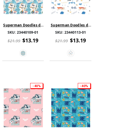
Superman Doodles de
Superman Doodles de
DC - Superman dans
DC - Superman dans
SKU:
23440109-01
SKU:
23440113-01
l'Espace Dessin - Coton
l'Espace Dessin - Coton
- Bleu
- Bleu
$13.19
$13.19
$21.99
$21.99
-40%
-40%