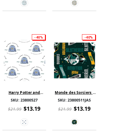
-40%
-40%
Harry Potter and
Monde des Sorciers -
Wizarding World
Collection Harry Potter
SKU:
23800527
SKU:
23800511JAS
Collection - Chandail à
- traits de Slytherin-
l'aquarelle - Blanc
Vert
$13.19
$13.19
$21.99
$21.99