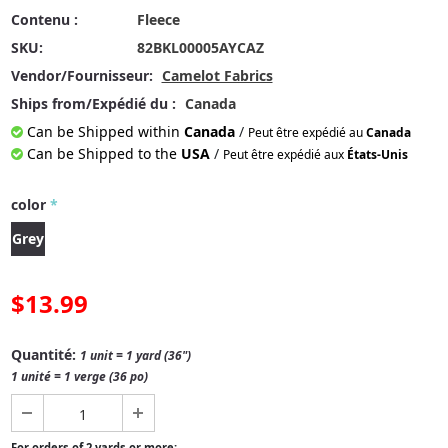
Contenu :
Fleece
SKU:
82BKL00005AYCAZ
Vendor/Fournisseur:
Camelot Fabrics
Ships from/Expédié du :
Canada
Can be Shipped within
Canada
/
Peut être expédié au
Canada
Can be Shipped to the
USA
/
Peut être expédié aux
États-Unis
color
*
Grey
$13.99
Quantité:
1 unit = 1 yard (36")
1 unité = 1 verge (36 po)
For orders of 2 yards or more: