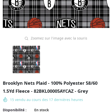
Zoomez sur l'image avec la souris
Brooklyn Nets Plaid - 100% Polyester 58/60
1.5Yd Fleece - 82BKL00005AYCAZ - Grey
15
vendu au cours des
17
dernières heures
Disponibilité :
En stock